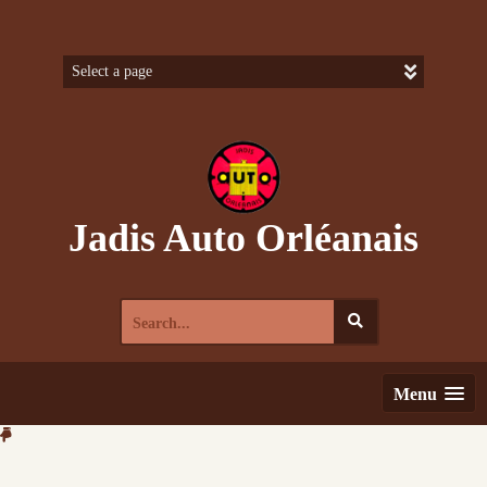
Skip
to
content
Jadis Auto Orléanais
Search
for:
Menu