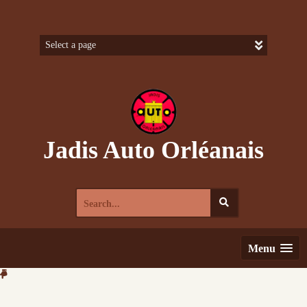
Skip
to
content
Jadis Auto Orléanais
Search
for:
Menu